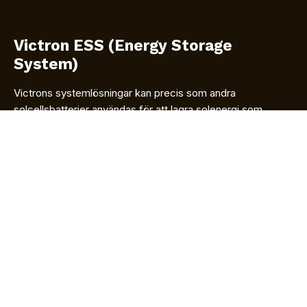
Victron ESS (Energy Storage
System)
Victrons systemlösningar kan precis som andra
solcellsbatterier användas för att lagra solenergi som
produceras dagtid för användning andra tider på dygnet.
Batteriet kan även laddas ifrån elnätet samt skicka tillbaka
energi ut på elnätet. Man kan köpa el när elpriset är lågt för
att sedan använda elen själv eller skicka ut på elnätet igen
när elpriset är högt. Detta gör batterisystemet användbart
även på vintern då solproduktionen är låg.
Energilagringssystem kan också användas för att jämna ut
topplaster (Peak Shaving) samt för fasbalansering. Detta
gör att man i många fall klarar sig med en mindre
huvudsäkring och kan på så sätt spara pengar. Detta kan
komma att bli viktigt i framtiden allteftersom